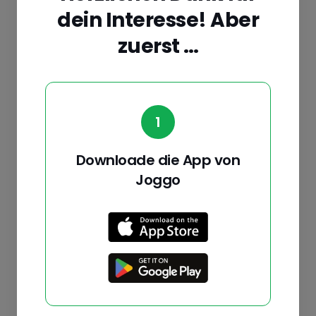
dein Interesse! Aber
Über die Veranstaltung
zuerst …
Get ready for The World's Best Beer Run! Join the
unique event at The Barlow, Sebastopol, Northern
California, featuring IPA10K, 3K, Half Marathon,
Obstacle courses, and a rocking Brewfest. Enjoy craft
1
beer, cider, kombucha, wine, food, bands, and more.
Register early due to capacity limits and secure the
Downloade die App von
best pricing.
Joggo
Standort:
Sebastopol, United States
Datum der
2024.04.20
Veranstaltung:
Kategorie:
Half Marathon, 10K, 3K