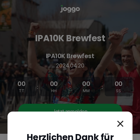
IPA10K Brewfest
IPA10K Brewfest
2024.04.20
00
00
00
00
:
:
:
TT
HH
MM
SS
Jetzt anmelden
Herzlichen Dank für