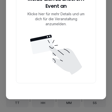
Event an
Klicke hier für mehr Details und um
dich für die Veranstaltung
anzumelden.
Jetzt anmelden
Ich habe kein Interesse
00
00
00
00
:
:
:
TT
HH
MM
SS